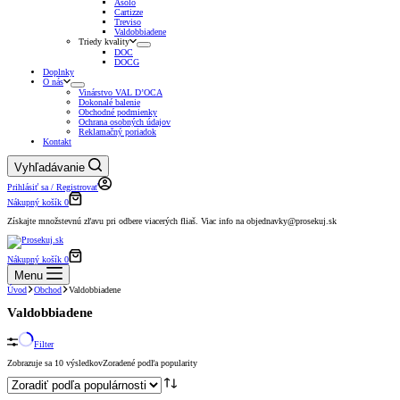
Asolo
Cartizze
Treviso
Valdobbiadene
Triedy kvality
DOC
DOCG
Doplnky
O nás
Vinárstvo VAL D’OCA
Dokonalé balenie
Obchodné podmienky
Ochrana osobných údajov
Reklamačný poriadok
Kontakt
Vyhľadávanie
Prihlásiť sa / Registrovať
Nákupný košík
0
Získajte množstevnú zľavu pri odbere viacerých fliaš. Viac info na objednavky@prosekuj.sk
Nákupný košík
0
Menu
Úvod
Obchod
Valdobbiadene
Valdobbiadene
Filter
Zobrazuje sa 10 výsledkov
Zoradené podľa popularity