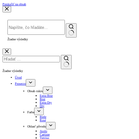
Preskočiť na obsah
Žiadne výsledky
Žiadne výsledky
Úvod
Prosecco
Obsah cukru
Extra Brut
Brut
Extra Dry
Dry
Farba
Biele
Rosé
Oblasť pôvodu
Asolo
Cartizze
Treviso