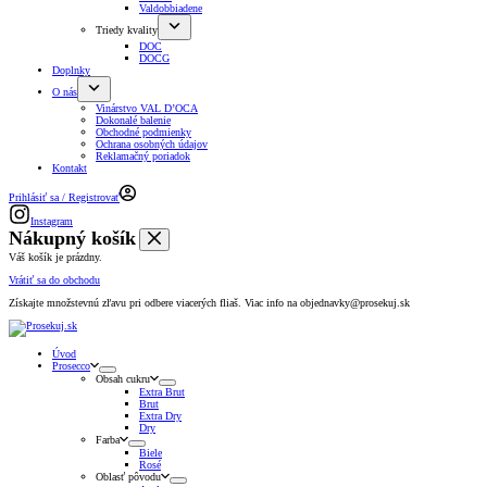
Valdobbiadene
Triedy kvality
DOC
DOCG
Doplnky
O nás
Vinárstvo VAL D’OCA
Dokonalé balenie
Obchodné podmienky
Ochrana osobných údajov
Reklamačný poriadok
Kontakt
Prihlásiť sa / Registrovať
Instagram
Nákupný košík
Váš košík je prázdny.
Vrátiť sa do obchodu
Získajte množstevnú zľavu pri odbere viacerých fliaš. Viac info na objednavky@prosekuj.sk
Úvod
Prosecco
Obsah cukru
Extra Brut
Brut
Extra Dry
Dry
Farba
Biele
Rosé
Oblasť pôvodu