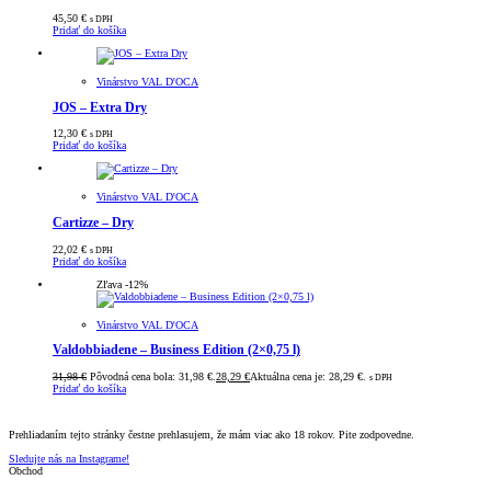
45,50
€
s DPH
Pridať do košíka
Vinárstvo VAL D'OCA
JOS – Extra Dry
12,30
€
s DPH
Pridať do košíka
Vinárstvo VAL D'OCA
Cartizze – Dry
22,02
€
s DPH
Pridať do košíka
Zľava -12%
Vinárstvo VAL D'OCA
Valdobbiadene – Business Edition (2×0,75 l)
31,98
€
Pôvodná cena bola: 31,98 €.
28,29
€
Aktuálna cena je: 28,29 €.
s DPH
Pridať do košíka
Prehliadaním tejto stránky čestne prehlasujem, že mám viac ako 18 rokov. Pite zodpovedne.
Sledujte nás na Instagrame!
Obchod